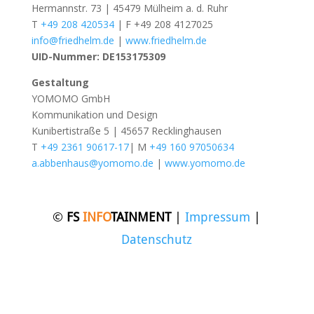
Hermannstr. 73 | 45479 Mülheim a. d. Ruhr
T
+49 208 420534
| F +49 208 4127025
info@friedhelm.de
|
www.friedhelm.de
UID-Nummer: DE153175309
Gestaltung
YOMOMO GmbH
Kommunikation und Design
Kunibertistraße 5 | 45657 Recklinghausen
T
+49 2361 90617-17
| M
+49 160 97050634
a.abbenhaus@yomomo.de
|
www.yomomo.de
©
FS
INFO
TAINMENT
|
Impressum
|
Datenschutz